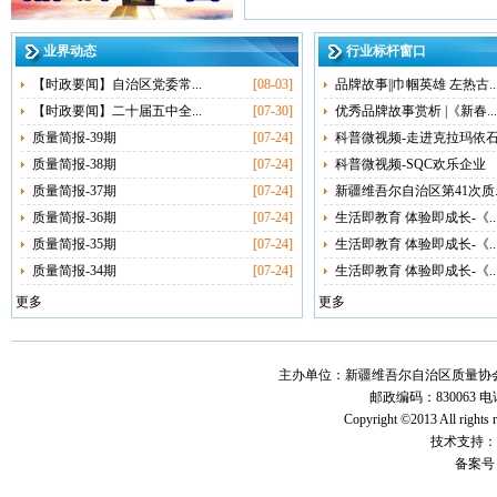
业界动态
行业标杆窗口
【时政要闻】自治区党委常...
[08-03]
品牌故事||巾帼英雄 左热古..
【时政要闻】二十届五中全...
[07-30]
优秀品牌故事赏析 |《新春...
质量简报-39期
[07-24]
科普微视频-走进克拉玛依石.
质量简报-38期
[07-24]
科普微视频-SQC欢乐企业
质量简报-37期
[07-24]
新疆维吾尔自治区第41次质..
质量简报-36期
[07-24]
生活即教育 体验即成长-《..
质量简报-35期
[07-24]
生活即教育 体验即成长-《..
质量简报-34期
[07-24]
生活即教育 体验即成长-《..
更多
更多
主办单位：新疆维吾尔自治区质量协会 地
邮政编码：830063 电话：
Copyright ©2013 All r
技术支持：
备案号