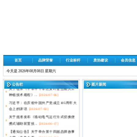
司
新疆基础设施建设有限责任公
司
若羌县同阳新能源有限公司
新疆西域公路建设集团有限责
【通知公告】自治区第47次质量管理小组
任公司
代表会议精彩抢...
[2026-07-10]
新疆兴禹建设工程有限公司
青少年质量管理创新与实践科普活动（第
首页
品牌荣誉
行业标杆
质协建设
会员信息
21期）开始啦！
[2026-07-09]
中新建电力集团有限责任公司
今天是 2026年08月08日 星期六
关于征求《管花肉苁蓉蒸制片》团体标准
新疆新研牧神科技有限公司
意见的通知
[2026-07-06]
公告栏
图片新闻
新疆埃乐欣生物科技有限公司
关于征求《干旱半干旱区贯叶金丝桃人工
种植技术规程》...
[2026-07-06]
新疆天惠法思得能源科技有限
公司
习近平：在庆祝中国共产党成立105周年大
会上的讲话
[2026-07-02]
新疆西帕健康食品有限公司
关于批准发布《场站电气运行方式切换便
新疆汇辰世家文化传媒有限公
携式辅助装置技...
[2026-06-17]
司
【通知公告】关于举办第十四届品牌故事
哈密职业技术学院
大赛（乌鲁木齐...
[2026-05-26]