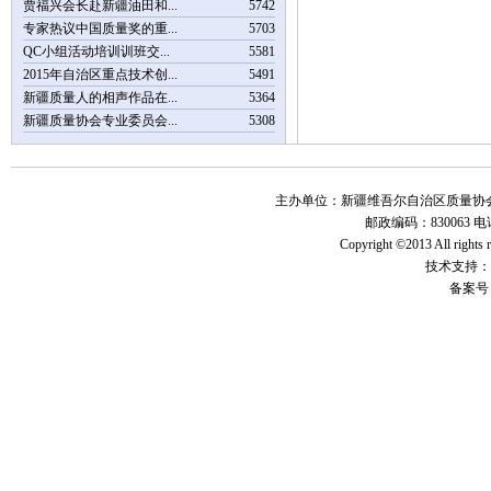
贾福兴会长赴新疆油田和...
5742
专家热议中国质量奖的重...
5703
QC小组活动培训训班交...
5581
2015年自治区重点技术创...
5491
新疆质量人的相声作品在...
5364
新疆质量协会专业委员会...
5308
主办单位：新疆维吾尔自治区质量协会 地
邮政编码：830063 电话：
Copyright ©2013 All r
技术支持：
备案号