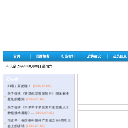
首页
品牌荣誉
行业标杆
质协建设
会员信息
【通知公告】自治区第47次质量管理小组
今天是 2026年08月08日 星期六
代表会议精彩抢...
[2026-07-10]
青少年质量管理创新与实践科普活动（第
公告栏
当前位置：
首页
>
精品课
21期）开始啦！
[2026-07-09]
关于征求《管花肉苁蓉蒸制片》团体标准
意见的通知
[2026-07-06]
关于征求《干旱半干旱区贯叶金丝桃人工
种植技术规程》...
[2026-07-06]
习近平：在庆祝中国共产党成立105周年大
会上的讲话
[2026-07-02]