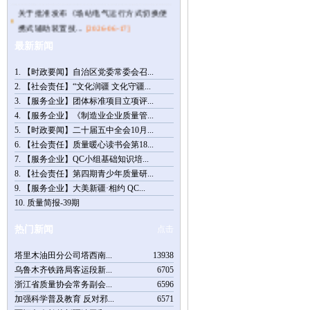
关于批准发布《场站电气运行方式切换便
携式辅助装置技...
[2026-06-17]
【通知公告】关于举办第十四届品牌故事
最新新闻
大赛（乌鲁木齐...
[2026-05-26]
1.
【时政要闻】自治区党委常委会召...
关于举办第十四届品牌故事大赛（乌鲁木
2.
【社会责任】“文化润疆 文化守疆...
齐赛区）暨第八...
[2026-04-14]
3.
【服务企业】团体标准项目立项评...
【时政要闻】习近平：树立和践行正确政
4.
【服务企业】《制造业企业质量管...
绩观
[2026-04-01]
5.
【时政要闻】二十届五中全会10月...
【通知公告】倒计时5天，“3.15国际消费
6.
【社会责任】质量暖心读书会第18...
者权益日”主题...
[2026-03-18]
7.
【服务企业】QC小组基础知识培...
8.
【社会责任】第四期青少年质量研...
9.
【服务企业】大美新疆·相约 QC...
10.
质量简报-39期
热门新闻
点击
塔里木油田分公司塔西南...
13938
乌鲁木齐铁路局客运段新...
6705
浙江省质量协会常务副会...
6596
加强科学普及教育 反对邪...
6571