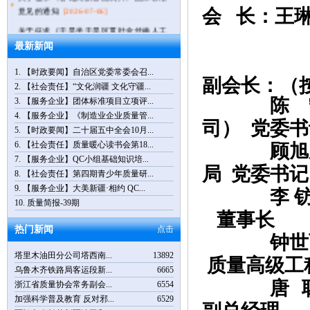
意见的通知
[2026-07-06]
会
长：王
关于征求《干旱半干旱区贯叶金丝桃人工
种植技术规程》...
[2026-07-06]
最新新闻
习近平：在庆祝中国共产党成立105周年大
会上的讲话
[2026-07-02]
1.
【时政要闻】自治区党委常委会召...
副会长
：（
2.
【社会责任】“文化润疆 文化守疆...
关于批准发布《场站电气运行方式切换便
陈 
3.
【服务企业】团体标准项目立项评...
携式辅助装置技...
[2026-06-17]
4.
【服务企业】《制造业企业质量管...
司） 党委
【通知公告】关于举办第十四届品牌故事
5.
【时政要闻】二十届五中全会10月...
大赛（乌鲁木齐...
[2026-05-26]
6.
【社会责任】质量暖心读书会第18...
顾旭
关于举办第十四届品牌故事大赛（乌鲁木
7.
【服务企业】QC小组基础知识培...
局 党委书
齐赛区）暨第八...
[2026-04-14]
8.
【社会责任】第四期青少年质量研...
【时政要闻】习近平：树立和践行正确政
9.
【服务企业】大美新疆·相约 QC...
李
绩观
[2026-04-01]
10.
质量简报-39期
董事长
【通知公告】倒计时5天，“3.15国际消费
热门新闻
点击
者权益日”主题...
[2026-03-18]
钟世
塔里木油田分公司塔西南...
13892
质量高级工
乌鲁木齐铁路局客运段新...
6665
唐
浙江省质量协会常务副会...
6554
加强科学普及教育 反对邪...
6529