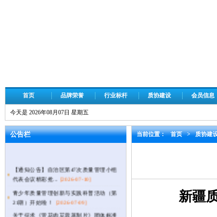
首页
品牌荣誉
行业标杆
质协建设
会员信息
今天是 2026年08月07日 星期五
公告栏
当前位置：
首页
>
质协建
【通知公告】自治区第47次质量管理小组
代表会议精彩抢...
[2026-07-10]
青少年质量管理创新与实践科普活动（第
新疆
21期）开始啦！
[2026-07-09]
关于征求《管花肉苁蓉蒸制片》团体标准