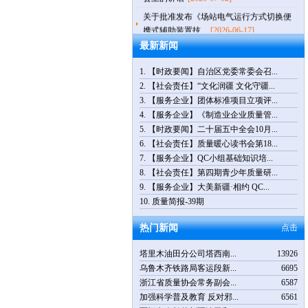
关于批准发布《场站电气运行方式切换便
携式辅助装置技...
[2026-06-17]
【通知公告】关于举办第十四届品牌故事
最新新闻
大赛（乌鲁木齐...
[2026-05-26]
关于举办第十四届品牌故事大赛（乌鲁木
1.
【时政要闻】自治区党委常委会召...
齐赛区）暨第八...
[2026-04-14]
2.
【社会责任】“文化润疆 文化守疆...
【时政要闻】习近平：树立和践行正确政
3.
【服务企业】团体标准项目立项评...
绩观
[2026-04-01]
4.
【服务企业】《制造业企业质量管...
5.
【时政要闻】二十届五中全会10月...
【通知公告】倒计时5天，“3.15国际消费
6.
【社会责任】质量暖心读书会第18...
者权益日”主题...
[2026-03-18]
7.
【服务企业】QC小组基础知识培...
8.
【社会责任】第四期青少年质量研...
9.
【服务企业】大美新疆·相约 QC...
10.
质量简报-39期
热门新闻
点击
塔里木油田分公司塔西南...
13926
乌鲁木齐铁路局客运段新...
6695
浙江省质量协会常务副会...
6587
加强科学普及教育 反对邪...
6561