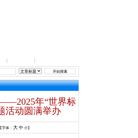
党群建设
—2025年“世界标
题活动圆满举办
大
中
 /【字体：
小
】