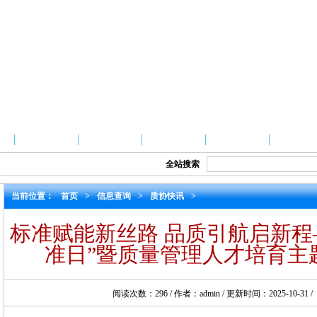
质协建设
会员信息
精品课程
信息查询
援助在线
全站搜索
当前位置：
首页
>
信息查询
>
质协快讯
>
标准赋能新丝路 品质引航启新程—
准日”暨质量管理人才培育主
阅读次数：
296
/ 作者：admin / 更新时间：2025-10-31