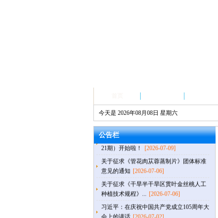
首页
品牌荣誉
行业标杆
【通知公告】自治区第47次质量管理小组
今天是 2026年08月08日 星期六
代表会议精彩抢...
[2026-07-10]
青少年质量管理创新与实践科普活动（第
公告栏
21期）开始啦！
[2026-07-09]
关于征求《管花肉苁蓉蒸制片》团体标准
意见的通知
[2026-07-06]
关于征求《干旱半干旱区贯叶金丝桃人工
种植技术规程》...
[2026-07-06]
习近平：在庆祝中国共产党成立105周年大
会上的讲话
[2026-07-02]