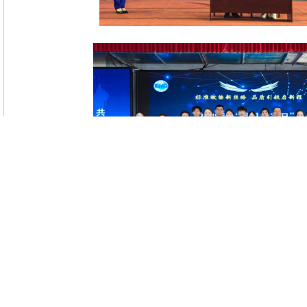
上 一 篇：
“文化润疆 文化守疆 学经典 传文脉”第127期--《道德经》经典研修
下 一 篇：
新疆天山职业技术大学开展质量管理普及教育
返回上级：
[质协快讯]