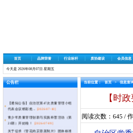
首页
品牌荣誉
行业标杆
质协建设
会员信息
今天是 2026年08月07日 星期五
公告栏
当前位置：
首页
>
信息查
【时政
【通知公告】自治区第47次质量管理小组
代表会议精彩抢...
[2026-07-10]
青少年质量管理创新与实践科普活动（第
阅读次数：
645
/ 
21期）开始啦！
[2026-07-09]
关于征求《管花肉苁蓉蒸制片》团体标准