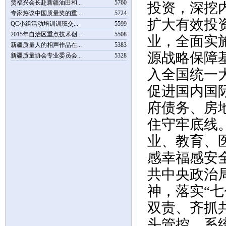
贾福兴会长赴新疆油田和...
5760
投资，深挖
专家热议中国质量奖的重...
5724
扩大有效投
QC小组活动培训训班交...
5599
2015年自治区重点技术创...
5508
业，全面实
新疆质量人的相声作品在...
5383
源战略保障
新疆质量协会专业委员会...
5328
入全国统一
促进国内国
府债务、房
住守牢底线
业、教育、
感幸福感安
共中央政治
神，落实“
双责、齐抓
头管控，系