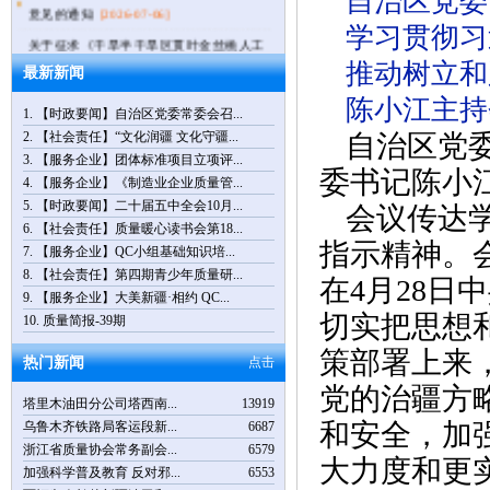
自治区党委
意见的通知
[2026-07-06]
学习贯彻习
关于征求《干旱半干旱区贯叶金丝桃人工
种植技术规程》...
[2026-07-06]
推动树立和
最新新闻
习近平：在庆祝中国共产党成立105周年大
陈小江主持
会上的讲话
[2026-07-02]
1.
【时政要闻】自治区党委常委会召...
关于批准发布《场站电气运行方式切换便
2.
【社会责任】“文化润疆 文化守疆...
自治区党
携式辅助装置技...
[2026-06-17]
3.
【服务企业】团体标准项目立项评...
委书记陈小
4.
【服务企业】《制造业企业质量管...
【通知公告】关于举办第十四届品牌故事
5.
【时政要闻】二十届五中全会10月...
大赛（乌鲁木齐...
[2026-05-26]
会议传达
6.
【社会责任】质量暖心读书会第18...
关于举办第十四届品牌故事大赛（乌鲁木
指示精神。
7.
【服务企业】QC小组基础知识培...
齐赛区）暨第八...
[2026-04-14]
8.
【社会责任】第四期青少年质量研...
在4月28
【时政要闻】习近平：树立和践行正确政
9.
【服务企业】大美新疆·相约 QC...
绩观
[2026-04-01]
切实把思想
10.
质量简报-39期
【通知公告】倒计时5天，“3.15国际消费
策部署上来
热门新闻
点击
者权益日”主题...
[2026-03-18]
党的治疆方
塔里木油田分公司塔西南...
13919
和安全，加
乌鲁木齐铁路局客运段新...
6687
浙江省质量协会常务副会...
6579
大力度和更
加强科学普及教育 反对邪...
6553